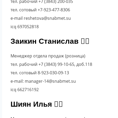
тел. рабочий +7 (3843) 200-035
тел. сотовый +7-923-477-8306
e-mail reshetova@snabmet.su
icq 697052818
Заикин Станислав
Менеджер отдела продаж (розница)
тел. рабочий +7 (3843) 99-10-65, доб.118
тел. сотовый 8-923-030-09-13
e-mail: manager-14@snabmet.su
icq 662716192
Шиян Илья