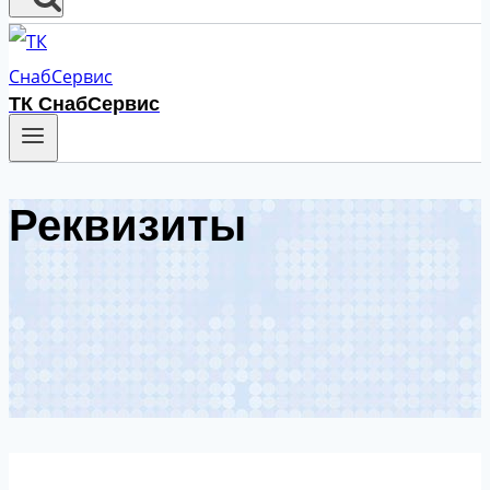
ТК СнабСервис
Реквизиты